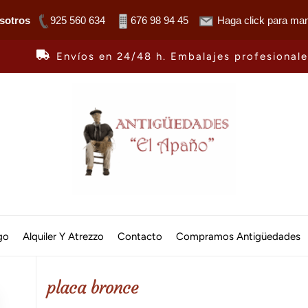
sotros
925 560 634
676 98 94 45
Haga click para man
Envíos en 24/48 h. Embalajes profesional
Antiguedades
El
go
Alquiler Y Atrezzo
Contacto
Compramos Antigüedades
Apaño
placa bronce