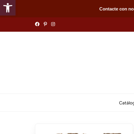
Abrir barra de herramientas
Contacte con no
Skip
to
the
content
Catálo