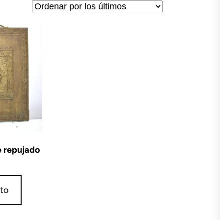
e repujado
ito