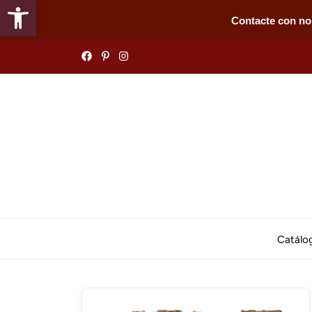
Abrir barra de herramientas
Contacte con no
Skip
to
the
content
Catálo