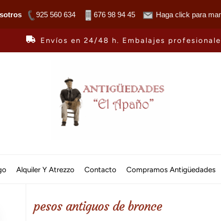
sotros
925 560 634
676 98 94 45
Haga click para man
Envíos en 24/48 h. Embalajes profesional
Antiguedades
El
go
Alquiler Y Atrezzo
Contacto
Compramos Antigüedades
Apaño
pesos antiguos de bronce