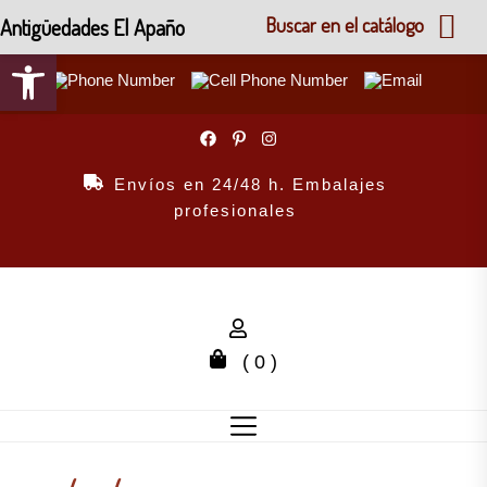
Antigüedades El Apaño
Buscar en el catálogo
Abrir barra de herramientas
Skip
to
the
Envíos en 24/48 h. Embalajes
content
profesionales
( 0 )