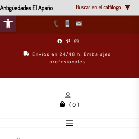
Antigüedades El Apaño
Buscar en el catálogo
Abrir barra de herramientas
Skip
to
the
Envíos en 24/48 h. Embalajes
content
profesionales
( 0 )