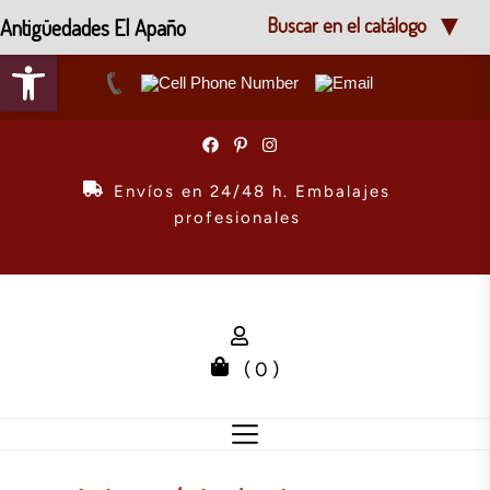
Antigüedades El Apaño
Buscar en el catálogo
Abrir barra de herramientas
Skip
to
the
Envíos en 24/48 h. Embalajes
content
profesionales
( 0 )