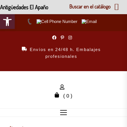
Antigüedades El Apaño
Buscar en el catálogo
Abrir barra de herramientas
Skip
to
the
Envíos en 24/48 h. Embalajes
content
profesionales
( 0 )