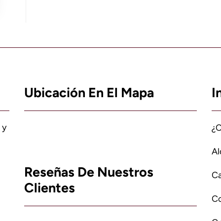
Ubicación En El Mapa
I
 y
¿
Al
Reseñas De Nuestros
Ca
Clientes
C