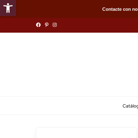
Abrir barra de herramientas
Contacte con no
Skip
to
the
content
Catálo