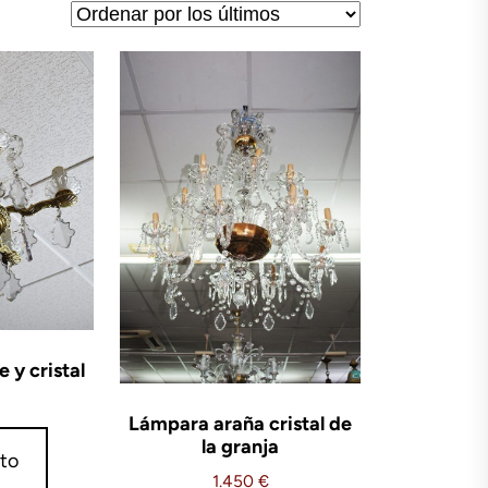
 y cristal
Lámpara araña cristal de
la granja
ito
1.450
€