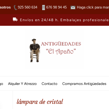
sotros
925 560 634
676 98 94 45
Haga click para man
Envíos en 24/48 h. Embalajes profesional
Antiguedades
El
go
Alquiler Y Atrezzo
Contacto
Compramos Antigüedades
Apaño
lámpara de cristal