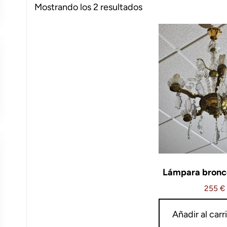
Ordenado
Mostrando los 2 resultados
por
los
últimos
Lámpara bronce
255
€
Añadir al carr