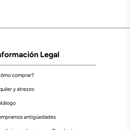
nformación Legal
Cómo comprar?
quiler y atrezzo
tálogo
ompramos antigüedades