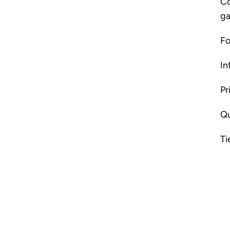
Co
ga
Fo
In
Pr
Qu
Ti