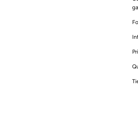
ga
Fo
In
Pr
Qu
Ti