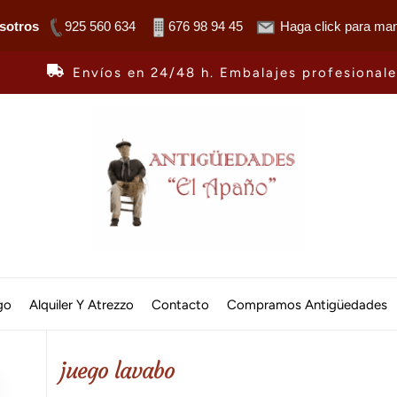
sotros
925 560 634
676 98 94 45
Haga click para man
Envíos en 24/48 h. Embalajes profesional
Antiguedades
El
go
Alquiler Y Atrezzo
Contacto
Compramos Antigüedades
Apaño
juego lavabo