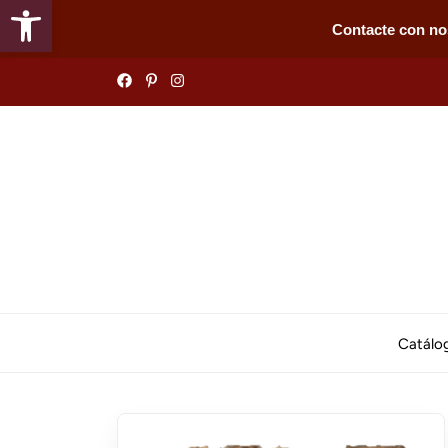
Abrir barra de herramientas
Contacte con no
Skip
to
the
content
Catálo