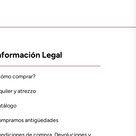
nformación Legal
Cómo comprar?
quiler y atrezzo
tálogo
ompramos antigüedades
ndiciones de compra, Devoluciones y