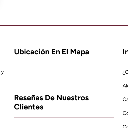
Ubicación En El Mapa
I
 y
¿
Al
Reseñas De Nuestros
Ca
Clientes
C
Co