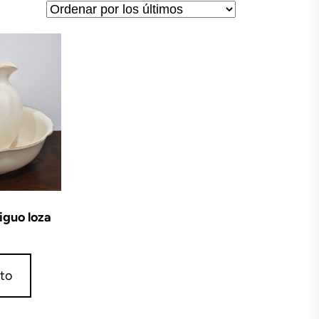
iguo loza
ito