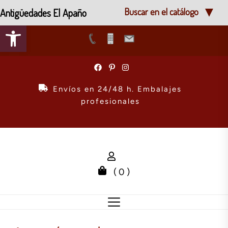
Antigüedades El Apaño
Buscar en el catálogo
Abrir barra de herramientas
Skip
to
the
Envíos en 24/48 h. Embalajes
content
profesionales
( 0 )