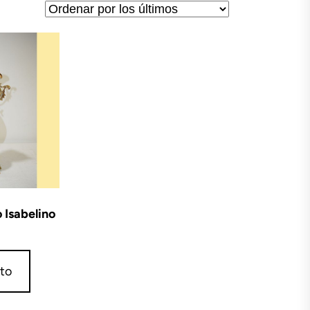
 Isabelino
ito