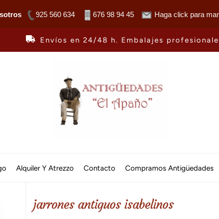
sotros
925 560 634
676 98 94 45
Haga click para man
Envíos en 24/48 h. Embalajes profesional
Antiguedades
El
go
Alquiler Y Atrezzo
Contacto
Compramos Antigüedades
Apaño
jarrones antiguos isabelinos