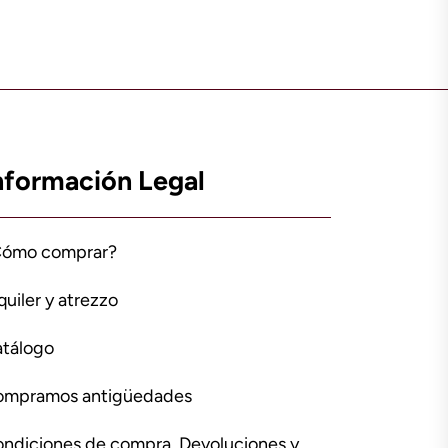
nformación Legal
Cómo comprar?
quiler y atrezzo
tálogo
ompramos antigüedades
ndiciones de compra, Devoluciones y