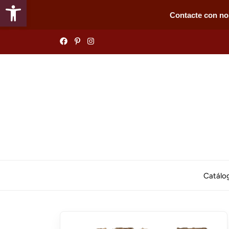
Abrir barra de herramientas
Contacte con no
Skip
to
the
content
Catálo