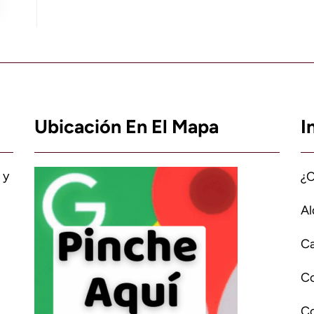
Ubicación En El Mapa
I
 y
¿
Al
Ca
C
Co