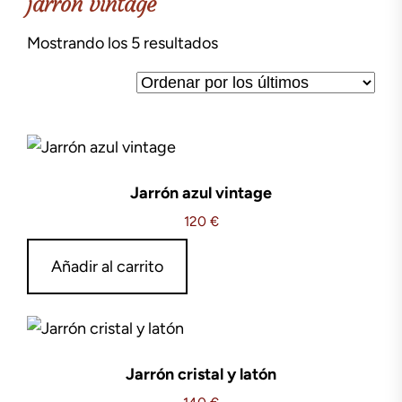
jarrón vintage
Ordenado
Mostrando los 5 resultados
por
los
últimos
Jarrón azul vintage
120
€
Añadir al carrito
Jarrón cristal y latón