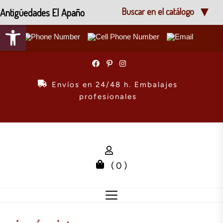
Antigüedades El Apaño
Buscar en el catálogo
Abrir barra de herramientas
Skip
to
the
Envíos en 24/48 h. Embalajes
content
profesionales
( 0 )