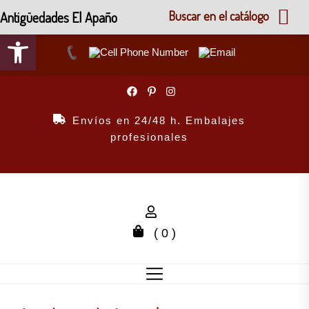
Antigüedades El Apaño
Buscar en el catálogo
Abrir barra de herramientas
Skip
to
the
Envíos en 24/48 h. Embalajes
content
profesionales
( 0 )