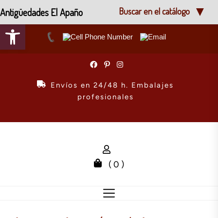
Antigüedades El Apaño
Buscar en el catálogo
Abrir barra de herramientas
Skip
to
the
Envíos en 24/48 h. Embalajes
content
profesionales
( 0 )