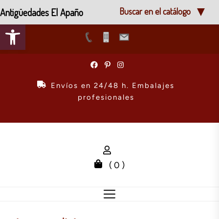
Antigüedades El Apaño
Buscar en el catálogo
Abrir barra de herramientas
Skip
to
the
Envíos en 24/48 h. Embalajes
content
profesionales
( 0 )