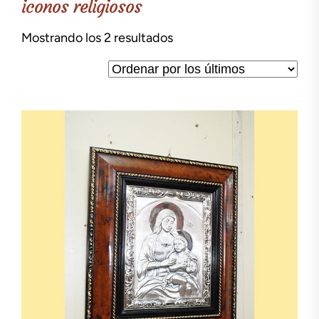
iconos religiosos
Ordenado
Mostrando los 2 resultados
por
los
últimos