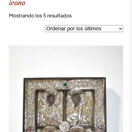
icono
Ordenado
Mostrando los 5 resultados
por
los
últimos