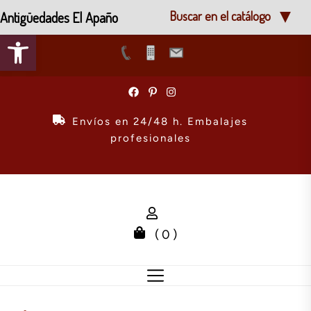
Antigüedades El Apaño
Buscar en el catálogo
Abrir barra de herramientas
Skip
to
the
Envíos en 24/48 h. Embalajes
content
profesionales
( 0 )