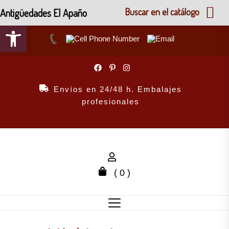
Antigüedades El Apaño
Buscar en el catálogo
Abrir barra de herramientas
Skip
to
the
Envíos en 24/48 h. Embalajes
content
profesionales
( 0 )