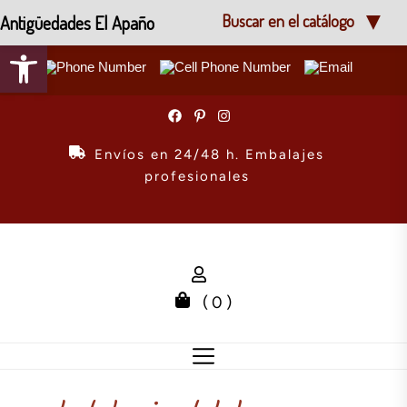
Antigüedades El Apaño
Buscar en el catálogo
Abrir barra de herramientas
Skip
to
the
Envíos en 24/48 h. Embalajes
content
profesionales
( 0 )