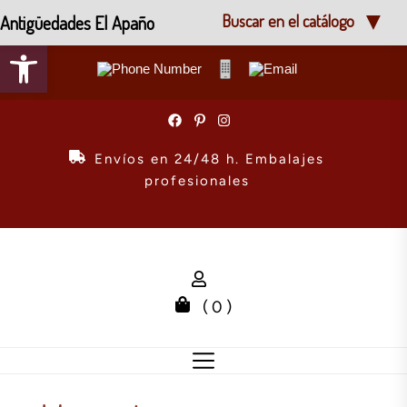
Antigüedades El Apaño
Buscar en el catálogo
Abrir barra de herramientas
Skip
to
the
Envíos en 24/48 h. Embalajes
content
profesionales
( 0 )