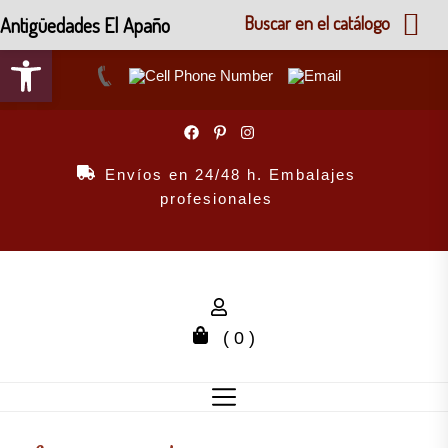
Antigüedades El Apaño
Buscar en el catálogo
Abrir barra de herramientas
Skip
to
the
Envíos en 24/48 h. Embalajes
content
profesionales
( 0 )