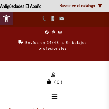
Antigüedades El Apaño
Buscar en el catálogo
Abrir barra de herramientas
Skip
to
the
Envíos en 24/48 h. Embalajes
content
profesionales
( 0 )