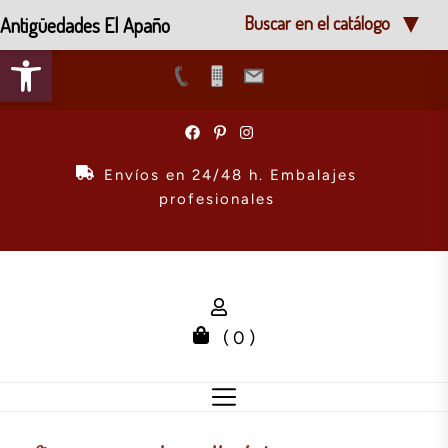
Antigüedades El Apaño
Buscar en el catálogo
Abrir barra de herramientas
Skip
to
the
Envíos en 24/48 h. Embalajes
content
profesionales
( 0 )