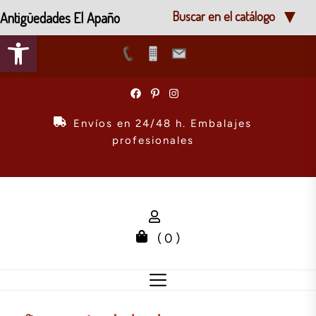
Antigüedades El Apaño
Buscar en el catálogo
Abrir barra de herramientas
Skip
to
the
Envíos en 24/48 h. Embalajes
content
profesionales
( 0 )