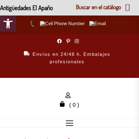
Antigüedades El Apaño
Buscar en el catálogo
Abrir barra de herramientas
Skip
to
the
Envíos en 24/48 h. Embalajes
content
profesionales
( 0 )