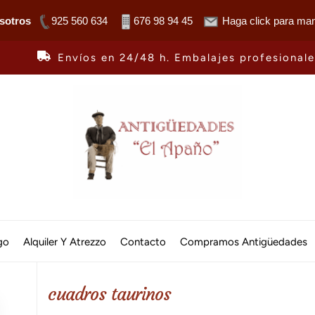
sotros
925 560 634
676 98 94 45
Haga click para man
Envíos en 24/48 h. Embalajes profesional
Antiguedades
El
go
Alquiler Y Atrezzo
Contacto
Compramos Antigüedades
Apaño
cuadros taurinos