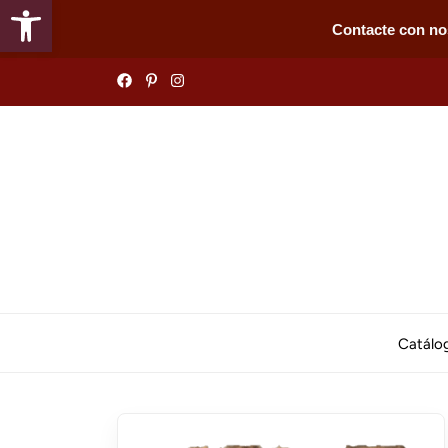
Abrir barra de herramientas
Contacte con no
Skip
to
the
content
Catálo