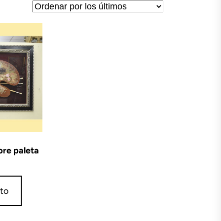
bre paleta
ito