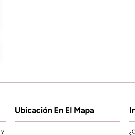
Ubicación En El Mapa
I
 y
¿