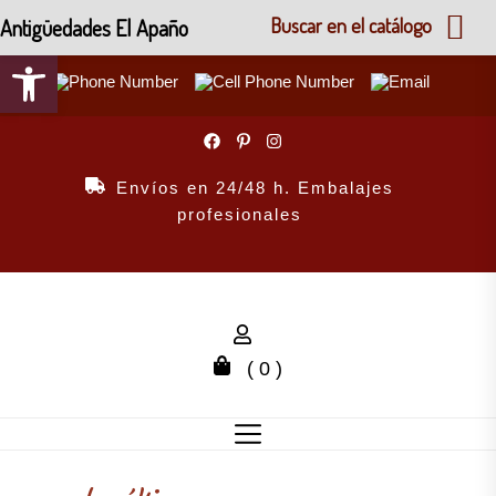
Antigüedades El Apaño
Buscar en el catálogo
Abrir barra de herramientas
Skip
to
the
Envíos en 24/48 h. Embalajes
content
profesionales
( 0 )