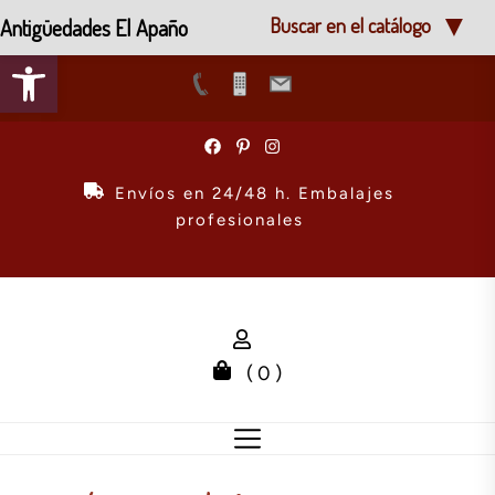
Antigüedades El Apaño
Buscar en el catálogo
Abrir barra de herramientas
Skip
to
the
Envíos en 24/48 h. Embalajes
content
profesionales
( 0 )