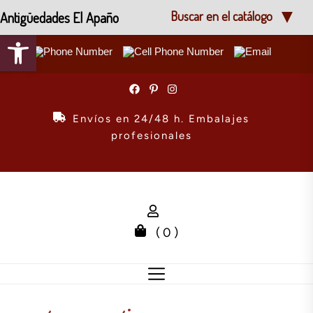
Antigüedades El Apaño
Buscar en el catálogo
Abrir barra de herramientas
Skip
to
the
Envíos en 24/48 h. Embalajes
content
profesionales
( 0 )