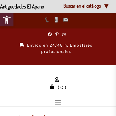
Antigüedades El Apaño
Buscar en el catálogo
Abrir barra de herramientas
Skip
to
the
Envíos en 24/48 h. Embalajes
content
profesionales
( 0 )