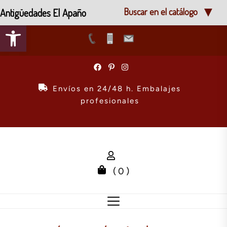
Antigüedades El Apaño
Buscar en el catálogo
Abrir barra de herramientas
Skip
to
the
Envíos en 24/48 h. Embalajes
content
profesionales
( 0 )