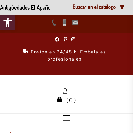
Antigüedades El Apaño
Buscar en el catálogo
Abrir barra de herramientas
Skip
to
the
Envíos en 24/48 h. Embalajes
content
profesionales
( 0 )