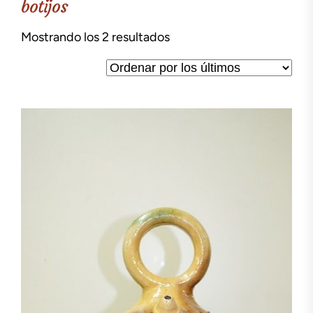
botijos
Ordenado
Mostrando los 2 resultados
por
los
últimos