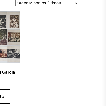
s García
a
€
ito