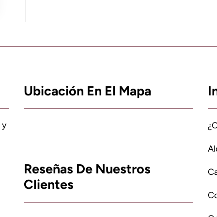
Ubicación En El Mapa
I
 y
¿
Al
Reseñas De Nuestros
Ca
Clientes
C