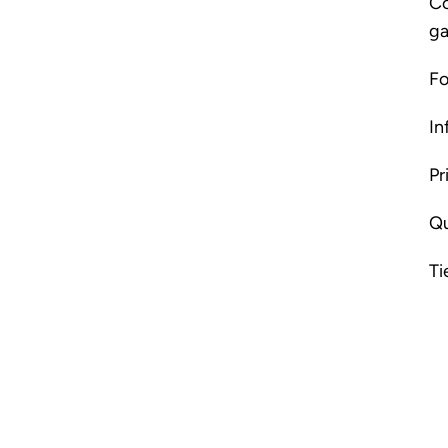
Co
ga
Fo
In
Pr
Qu
Ti