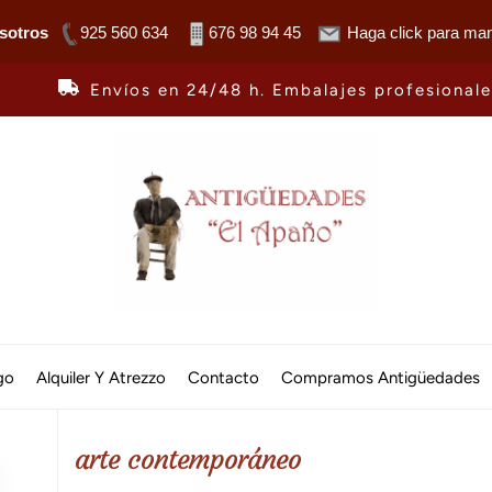
sotros
925 560 634
676 98 94 45
Haga click para man
Envíos en 24/48 h. Embalajes profesional
Antiguedades
El
go
Alquiler Y Atrezzo
Contacto
Compramos Antigüedades
Apaño
arte contemporáneo