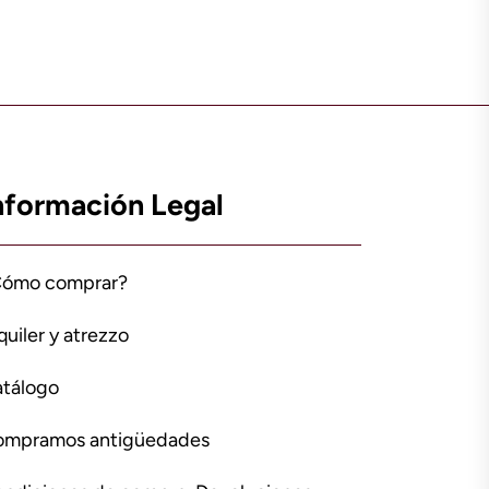
nformación Legal
Cómo comprar?
quiler y atrezzo
tálogo
ompramos antigüedades