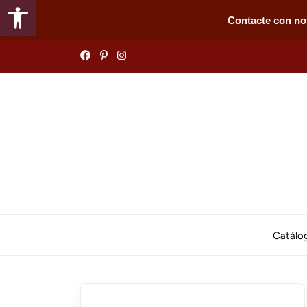
Abrir barra de herramientas
Contacte con no
Skip
to
the
content
Catálo