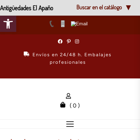
Antigüedades El Apaño
Buscar en el catálogo
Abrir barra de herramientas
Skip
to
the
Envíos en 24/48 h. Embalajes
content
profesionales
( 0 )